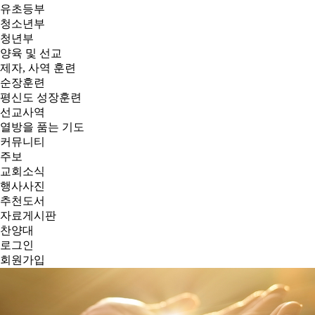
유초등부
청소년부
청년부
양육 및 선교
제자, 사역 훈련
순장훈련
평신도 성장훈련
선교사역
열방을 품는 기도
커뮤니티
주보
교회소식
행사사진
추천도서
자료게시판
찬양대
로그인
회원가입