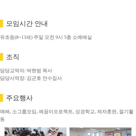
모임시간 안내
유초등(8~13세) 주일 오전 9시 5층 소예배실
조직
담당교역자: 박현범 목사
담당사역장: 김군호 안수집사
주요행사
예배, 소그룹모임, 예꿈이프로젝트, 성경학교, 제자훈련, 절기활
동