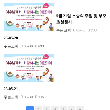
5월 21일 스승의 주일 및 부모
초청행사
주는교회
05-30
733
23-05-28
주는교회
05-30
693
23-05-21
주는교회
05-30
715
2
3
4
5
1