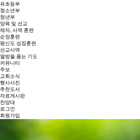
유초등부
청소년부
청년부
양육 및 선교
제자, 사역 훈련
순장훈련
평신도 성장훈련
선교사역
열방을 품는 기도
커뮤니티
주보
교회소식
행사사진
추천도서
자료게시판
찬양대
로그인
회원가입