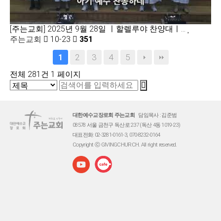
[주는교회] 2025년 9월 28일 ㅣ할렐루야 찬양대ㅣ…
주는교회
10-23
351
2
3
4
5
1
전체 281건
1 페이지
대한예수교장로회 주는교회
담임목사 : 김준범
08578 서울 금천구 독산로 237 (독산 4동 1019-23)
대표전화: 02-3281-0161-3, 070-8232-0164
Copyright ⓒ GIVINGCHURCH. All right reserved.