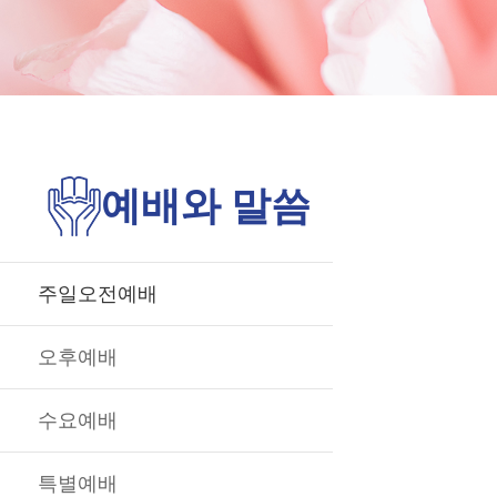
예배와 말씀
주일오전예배
오후예배
수요예배
특별예배