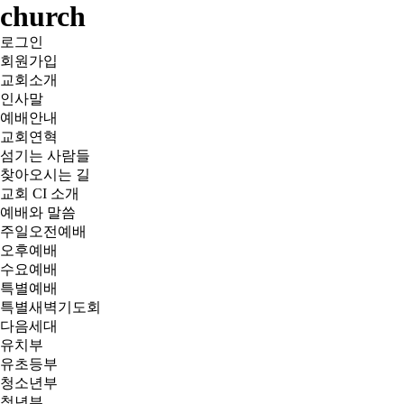
church
로그인
회원가입
교회소개
인사말
예배안내
교회연혁
섬기는 사람들
찾아오시는 길
교회 CI 소개
예배와 말씀
주일오전예배
오후예배
수요예배
특별예배
특별새벽기도회
다음세대
유치부
유초등부
청소년부
청년부