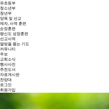
유초등부
청소년부
청년부
양육 및 선교
제자, 사역 훈련
순장훈련
평신도 성장훈련
선교사역
열방을 품는 기도
커뮤니티
주보
교회소식
행사사진
추천도서
자료게시판
찬양대
로그인
회원가입