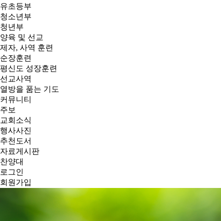
유초등부
청소년부
청년부
양육 및 선교
제자, 사역 훈련
순장훈련
평신도 성장훈련
선교사역
열방을 품는 기도
커뮤니티
주보
교회소식
행사사진
추천도서
자료게시판
찬양대
로그인
회원가입