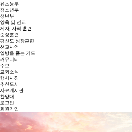
유초등부
청소년부
청년부
양육 및 선교
제자, 사역 훈련
순장훈련
평신도 성장훈련
선교사역
열방을 품는 기도
커뮤니티
주보
교회소식
행사사진
추천도서
자료게시판
찬양대
로그인
회원가입