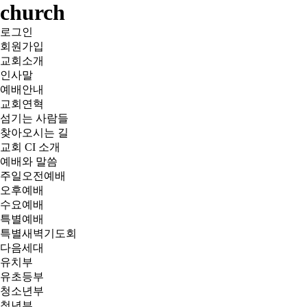
church
로그인
회원가입
교회소개
인사말
예배안내
교회연혁
섬기는 사람들
찾아오시는 길
교회 CI 소개
예배와 말씀
주일오전예배
오후예배
수요예배
특별예배
특별새벽기도회
다음세대
유치부
유초등부
청소년부
청년부