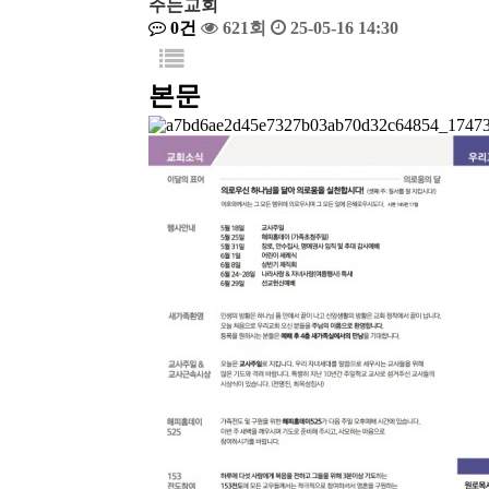
주는교회
0건
621회
25-05-16 14:30
본문