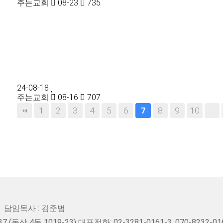
주는교회
08-23
735
24-08-18
주는교회
08-16
707
1
2
3
4
5
6
8
9
10
7
담임목사 : 김준범
(독산 4동 1019-23) 대표전화: 02-3281-0161-3, 070-8232-01