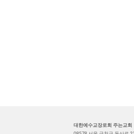
음
다음
맨끝
대한예수교장로회 주는교회
08578 서울 금천구 독산로 237 