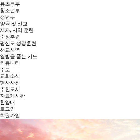
유초등부
청소년부
청년부
양육 및 선교
제자, 사역 훈련
순장훈련
평신도 성장훈련
선교사역
열방을 품는 기도
커뮤니티
주보
교회소식
행사사진
추천도서
자료게시판
찬양대
로그인
회원가입