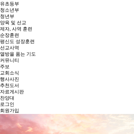
유초등부
청소년부
청년부
양육 및 선교
제자, 사역 훈련
순장훈련
평신도 성장훈련
선교사역
열방을 품는 기도
커뮤니티
주보
교회소식
행사사진
추천도서
자료게시판
찬양대
로그인
회원가입