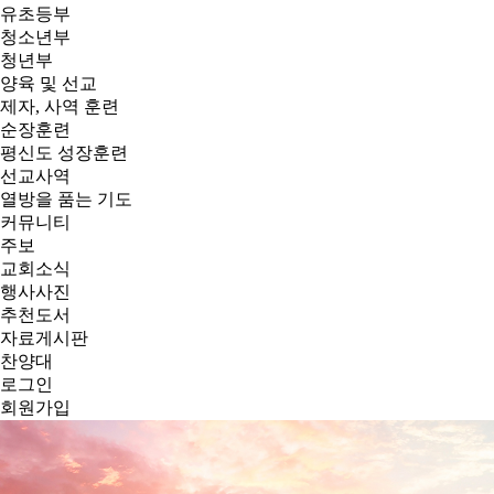
유초등부
청소년부
청년부
양육 및 선교
제자, 사역 훈련
순장훈련
평신도 성장훈련
선교사역
열방을 품는 기도
커뮤니티
주보
교회소식
행사사진
추천도서
자료게시판
찬양대
로그인
회원가입