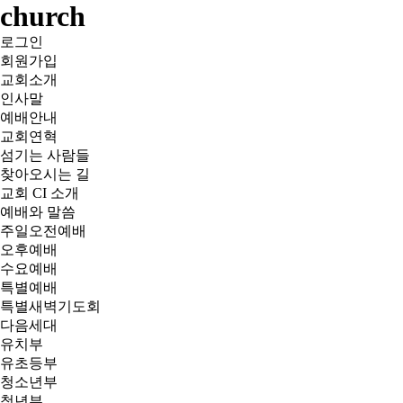
church
로그인
회원가입
교회소개
인사말
예배안내
교회연혁
섬기는 사람들
찾아오시는 길
교회 CI 소개
예배와 말씀
주일오전예배
오후예배
수요예배
특별예배
특별새벽기도회
다음세대
유치부
유초등부
청소년부
청년부